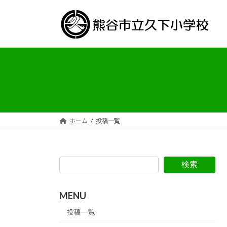
コ
ナ
ン
ビ
テ
ゲ
ン
ー
ツ
シ
へ
ョ
ス
ン
キ
に
ッ
移
プ
動
ホーム
投稿一覧
検索
MENU
投稿一覧