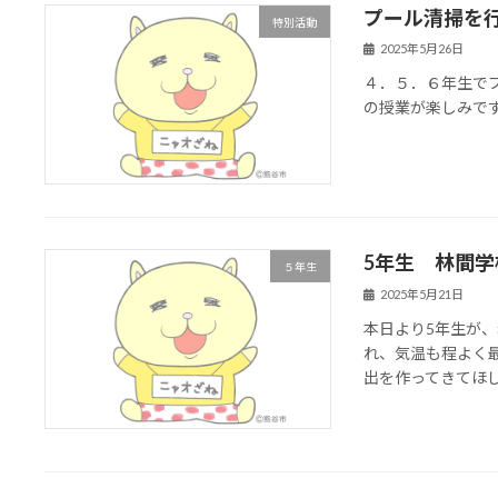
プール清掃を
特別活動
2025年5月26日
４．５．６年生で
の授業が楽しみで
5年生 林間
５年生
2025年5月21日
本日より5年生が
れ、気温も程よく
出を作ってきてほ