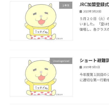
JRC加盟登録
１年生
2025年5月20日
５月２０日（火）
いました。 「空は
復唱し、各クラス
ショート避難
Uncategorized
2025年5月1日
今年度第１回目の
に適切な第一行動