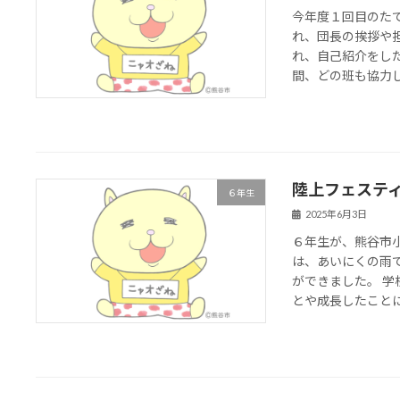
今年度１回目のた
れ、団長の挨拶や
れ、自己紹介をし
間、どの班も協力して
陸上フェステ
６年生
2025年6月3日
６年生が、熊谷市
は、あいにくの雨
ができました。 
とや成長したことにつ