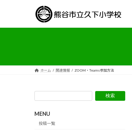
コ
ナ
ン
ビ
テ
ゲ
ン
ー
ツ
シ
へ
ョ
ス
ン
キ
に
ッ
移
プ
動
ホーム
関連情報
ZOOM・Teams参加方法
検索
MENU
投稿一覧