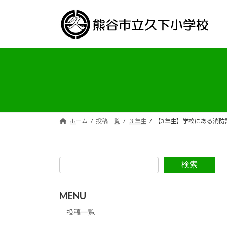
コ
ナ
ン
ビ
テ
ゲ
ン
ー
ツ
シ
へ
ョ
ス
ン
キ
に
ッ
移
プ
動
ホーム
投稿一覧
３年生
【3年生】学校にある消防
検索
MENU
投稿一覧