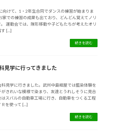
会に向けて、1・2年生合同でダンスの練習が始まりま
やお家での練習の成果も出ており、どんどん覚えてノリ
す。 運動会では、隊形移動や子どもたちが考えたオリ
 […]
続きを読む
会科見学に行ってきました
会科見学に行きました。武州中島紺屋では藍染体験を
チがきれいな模様で染まり、友達とうれしそうに見合
後はスバルの自動車工場に行き、自動車をつくる工程
を使って […]
続きを読む