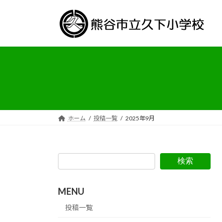
コ
ナ
ン
ビ
テ
ゲ
ン
ー
ツ
シ
へ
ョ
ス
ン
キ
に
ッ
移
プ
動
ホーム
投稿一覧
2025年9月
検索
MENU
投稿一覧