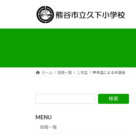
コ
ナ
ン
ビ
テ
ゲ
ン
ー
ツ
シ
へ
ョ
ス
ン
キ
に
ッ
移
プ
動
ホーム
投稿一覧
１年生
岸先生によるお話会
検索
MENU
投稿一覧