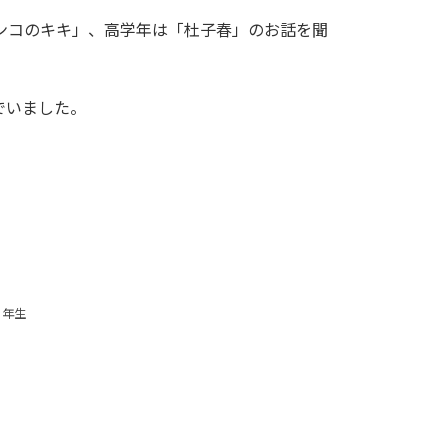
ンコのキキ」、高学年は「杜子春」のお話を聞
でいました。
６年生