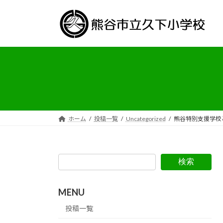
コ
ナ
ン
ビ
テ
ゲ
ン
ー
ツ
シ
へ
ョ
ス
ン
キ
に
ッ
移
プ
動
ホーム
投稿一覧
Uncategorized
熊谷特別支援学校
検索
MENU
投稿一覧